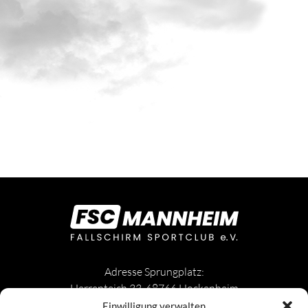
Adresse Sprungplatz:
Herrenteich 33, 68766 Hockenheim
Einwilligung verwalten