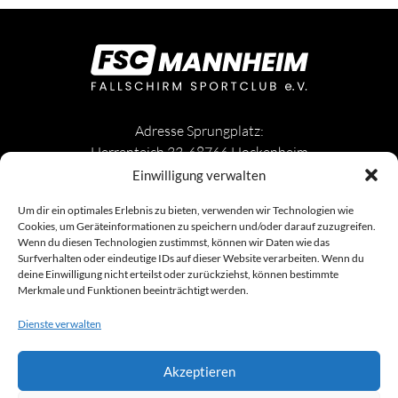
Adresse Sprungplatz:
Herrenteich 33, 68766 Hockenheim
Einwilligung verwalten
Um dir ein optimales Erlebnis zu bieten, verwenden wir Technologien wie
Cookies, um Geräteinformationen zu speichern und/oder darauf zuzugreifen.
Wenn du diesen Technologien zustimmst, können wir Daten wie das
Surfverhalten oder eindeutige IDs auf dieser Website verarbeiten. Wenn du
Datenschutz
Impressum
Kontakt
deine Einwilligung nicht erteilst oder zurückziehst, können bestimmte
Cookie-Richtlinie (EU)
Merkmale und Funktionen beeinträchtigt werden.
Dienste verwalten
Akzeptieren