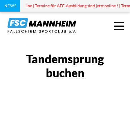
 ist jetzt online | Termine für AFF-Ausbildung sind jetzt online ! | Termi
NEWS
TANDEM
Tandemsprung
TANDEMSPRUNG
buchen
TERMIN BUCHEN
GUTSCHEIN
AUSBILDUNG