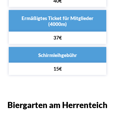
40€
Ermäßigtes Ticket für Mitglieder
(4000m)
37€
Schirmleihgebühr
15€
Biergarten am Herrenteich