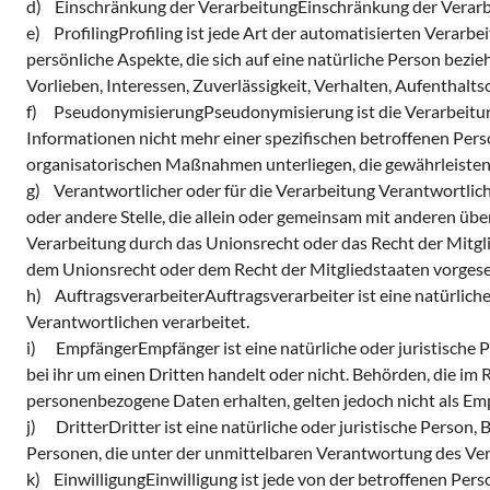
d) Einschränkung der VerarbeitungEinschränkung der Verarbei
e) ProfilingProfiling ist jede Art der automatisierten Vera
persönliche Aspekte, die sich auf eine natürliche Person bezi
Vorlieben, Interessen, Zuverlässigkeit, Verhalten, Aufenthalt
f) PseudonymisierungPseudonymisierung ist die Verarbeitun
Informationen nicht mehr einer spezifischen betroffenen Pe
organisatorischen Maßnahmen unterliegen, die gewährleisten, 
g) Verantwortlicher oder für die Verarbeitung Verantwortliche
oder andere Stelle, die allein oder gemeinsam mit anderen üb
Verarbeitung durch das Unionsrecht oder das Recht der Mitg
dem Unionsrecht oder dem Recht der Mitgliedstaaten vorges
h) AuftragsverarbeiterAuftragsverarbeiter ist eine natürliche
Verantwortlichen verarbeitet.
i) EmpfängerEmpfänger ist eine natürliche oder juristische P
bei ihr um einen Dritten handelt oder nicht. Behörden, die
personenbezogene Daten erhalten, gelten jedoch nicht als Em
j) DritterDritter ist eine natürliche oder juristische Person
Personen, die unter der unmittelbaren Verantwortung des Ver
k) EinwilligungEinwilligung ist jede von der betroffenen Per