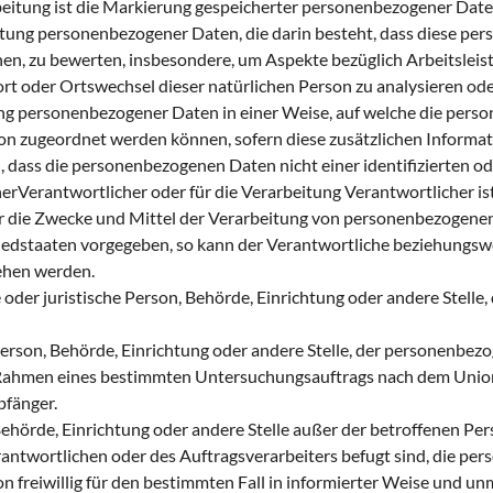
tung ist die Markierung gespeicherter personenbezogener Daten 
rbeitung personenbezogener Daten, die darin besteht, dass diese
ehen, zu bewerten, insbesondere, um Aspekte bezüglich Arbeitsleist
sort oder Ortswechsel dieser natürlichen Person zu analysieren od
g personenbezogener Daten in einer Weise, auf welche die pers
rson zugeordnet werden können, sofern diese zusätzlichen Inform
dass die personenbezogenen Daten nicht einer identifizierten od
rVerantwortlicher oder für die Verarbeitung Verantwortlicher ist 
er die Zwecke und Mittel der Verarbeitung von personenbezogenen
liedstaaten vorgegeben, so kann der Verantwortliche beziehungs
ehen werden.
 oder juristische Person, Behörde, Einrichtung oder andere Stell
erson, Behörde, Einrichtung oder andere Stelle, der personenbez
 im Rahmen eines bestimmten Untersuchungsauftrags nach dem Unio
pfänger.
, Behörde, Einrichtung oder andere Stelle außer der betroffenen 
antwortlichen oder des Auftragsverarbeiters befugt sind, die pe
son freiwillig für den bestimmten Fall in informierter Weise und