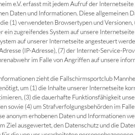
eim e.V. erfasst mit jedem Aufruf der Internetseite
nen Daten und Informationen. Diese allgemeinen D
n die (1) verwendeten Browsertypen und Versionen,
er ein zugreifendes System auf unsere Internetseite 
stem auf unserer Internetseite angesteuert werden
ll-Adresse (IP-Adresse), (7) der Internet-Service-Pr
hrenabwehr im Falle von Angriffen auf unsere info
nformationen zieht die Fallschirmsportclub Mannhei
tigt, um (1) die Inhalte unserer Internetseite korre
timieren, (3) die dauerhafte Funktionsfähigkeit un
ten sowie (4) um Strafverfolgungsbehörden im Falle
iese anonym erhobenen Daten und Informationen we
t dem Ziel ausgewertet, den Datenschutz und die Da
au für die von uns verarbeiteten personenbezogene