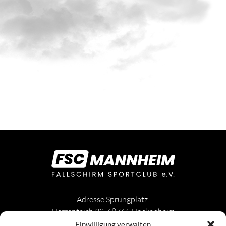
Adresse Sprungplatz:
Herrenteich 33, 68766 Hockenheim
Einwilligung verwalten